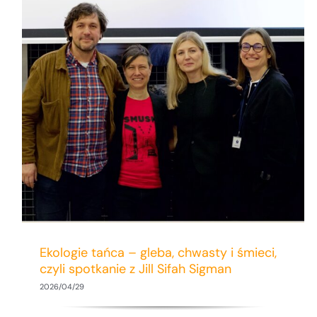
Uniwersytet Gdański po raz trzeci gościł
studentów programu NORD MasterPlus
Ekologie tańca – gleba, chwasty i śmieci,
czyli spotkanie z Jill Sifah Sigman
2026/04/29