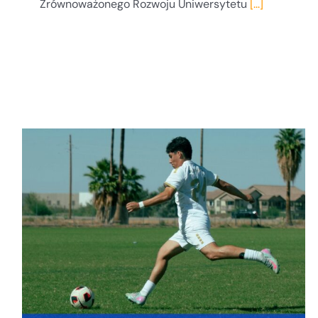
Zrównoważonego Rozwoju Uniwersytetu
[...]
Kobiety z energią – za nami seminarium
Wojewódzkiego Urzędu Pracy