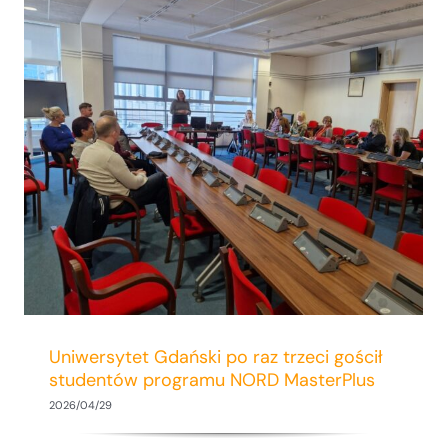
Elżbieta Czapka uzyskała stopień
naukowy doktora habilitowanego
Uniwersytet Gdański po raz trzeci gościł
studentów programu NORD MasterPlus
2026/04/29