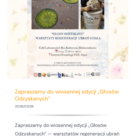
Natalia Lucinkiewicz: Kiedy sztuka czuje
klimat. Twórczość w służbie
zrównoważonego rozwoju
Zapraszamy do wiosennej edycji „Głosów
Odzyskanych”
2026/03/26
Zapraszamy do wiosennej edycji „Głosów
Odzyskanych” — warsztatów regeneracji ubrań