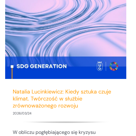
Natalia Lucinkiewicz: Kiedy sztuka czuje
klimat. Twórczość w służbie
zrównoważonego rozwoju
2026/03/24
W obliczu pogłębiającego się kryzysu