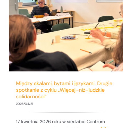
Call for Papers – XV Konferencja KBnM
PAN „Emigracja, imigracja, integracja w
dobie polaryzacji społecznej i
politycznej”
Między skalami, bytami i językami. Drugie
spotkanie z cyklu „Więcej–niż–ludzkie
solidarności”
2026/04/21
17 kwietnia 2026 roku w siedzibie Centrum