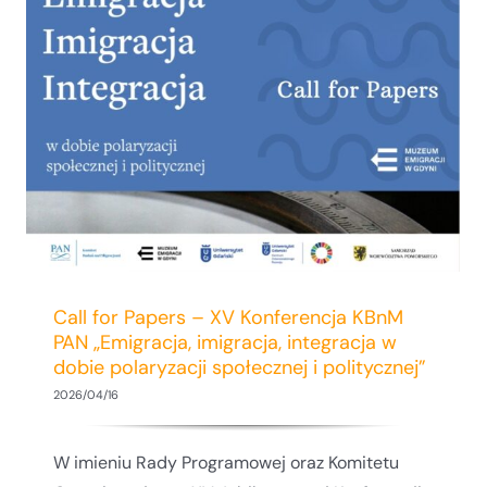
Między wymiarem geopolitycznym a
interesem publicznym: społeczność
lokalna w polityce energetycznej –
zapraszamy na konferencję naukową 25-
26 maja
Call for Papers – XV Konferencja KBnM
PAN „Emigracja, imigracja, integracja w
dobie polaryzacji społecznej i politycznej”
2026/04/16
W imieniu Rady Programowej oraz Komitetu