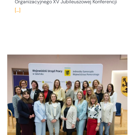
Organizacyjnego XV Jubileuszowej Konferencji
[...]
Więcej–niż–ludzkie solidarności.
Zapraszamy do stołu z prof. Justyną
Stępień