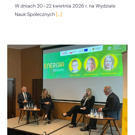
W dniach 20–22 kwietnia 2026 r. na Wydziale
Nauk Społecznych
[...]
Dzień Ziemi na UG przeciągnął blisko 150
uczniów