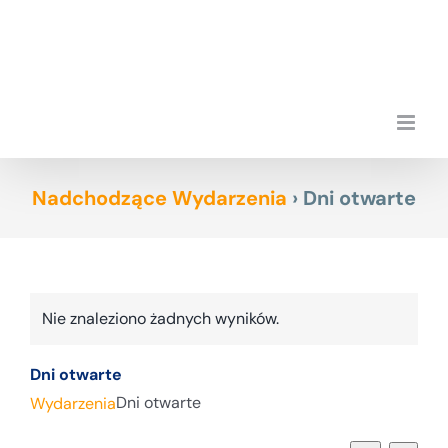
Przejdź
do
zawartości
Nadchodzące Wydarzenia
› Dni otwarte
Nie znaleziono żadnych wyników.
Powiadomienie
Dni otwarte
Dni otwarte
Wydarzenia