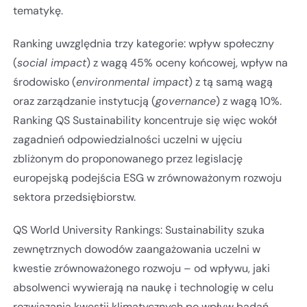
tematykę.
Ranking uwzględnia trzy kategorie: wpływ społeczny
(
social impact
) z wagą 45% oceny końcowej, wpływ na
środowisko (
environmental impact
) z tą samą wagą
oraz zarządzanie instytucją (
governance
) z wagą 10%.
Ranking QS Sustainability koncentruje się więc wokół
zagadnień odpowiedzialności uczelni w ujęciu
zbliżonym do proponowanego przez legislację
europejską podejścia ESG w zrównoważonym rozwoju
sektora przedsiębiorstw.
QS World University Rankings: Sustainability szuka
zewnętrznych dowodów zaangażowania uczelni w
kwestie zrównoważonego rozwoju – od wpływu, jaki
absolwenci wywierają na naukę i technologię w celu
rozwiązania kwestii klimatycznych po wpływ badań