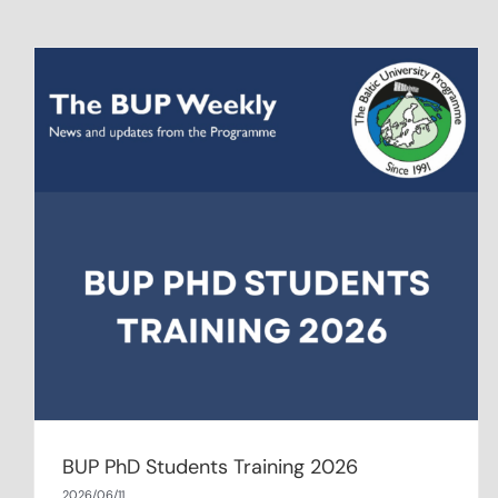
Studenci z BIP dot. edukacji outdoorowej
z wizytą w CZRUG
BUP PhD Students Training 2026
2026/06/11