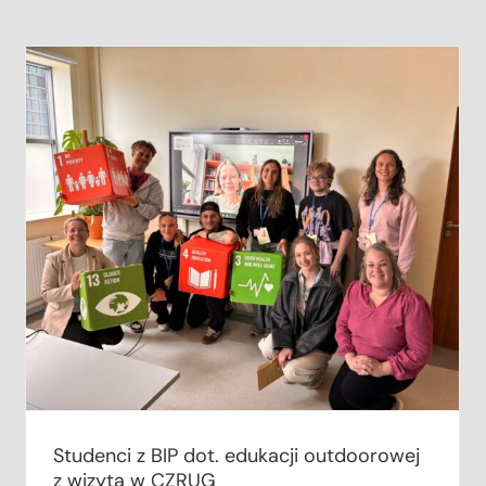
Elżbieta Czapka uzyskała stopień
naukowy doktora habilitowanego
Studenci z BIP dot. edukacji outdoorowej
z wizytą w CZRUG