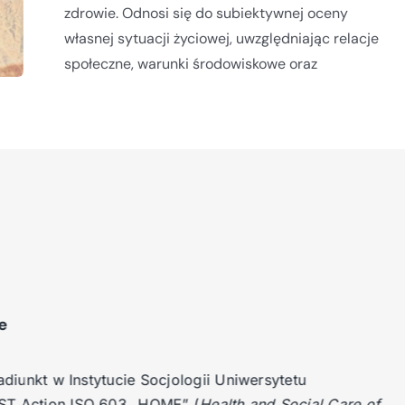
Jakość życia to pojęcie znacznie szersze niż
zdrowie. Odnosi się do subiektywnej oceny
własnej sytuacji życiowej, uwzględniając relacje
społeczne, warunki środowiskowe oraz
wie
 adiunkt w Instytucie Socjologii Uniwersytetu
COST Action ISO 603 „HOME” (
Health and Social Care of