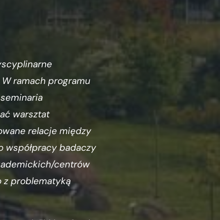
yscyplinarne
. W ramach programu
 seminaria
ać warsztat
kowane relacje między
do współpracy badaczy
akademickich/centrów
 z problematyką