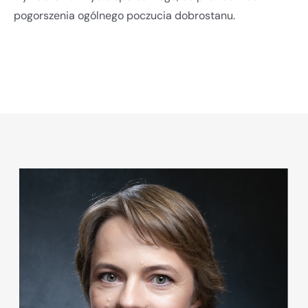
wykluczenie z życia społecznego, co prowadzi do
pogorszenia ogólnego poczucia dobrostanu.