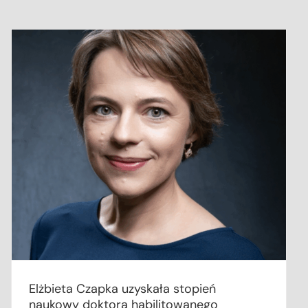
Elżbieta Czapka uzyskała stopień
naukowy doktora habilitowanego