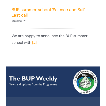
BUP summer school 'Science and Sail’ –
Last call
2026/04/28
We are happy to announce the BUP summer
school with
[...]