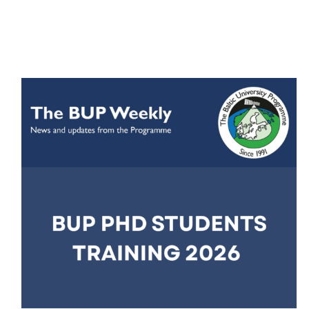
BUP summer school 'Science and Sail’ –
Last call