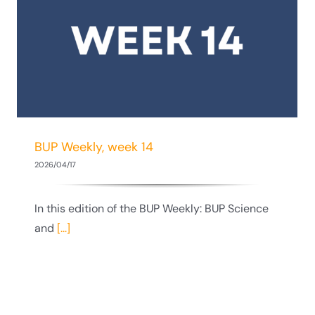
Call for dissemination – BUP Teachers’
Training 2026
BUP Weekly, week 14
2026/04/17
In this edition of the BUP Weekly: BUP Science
and
[...]