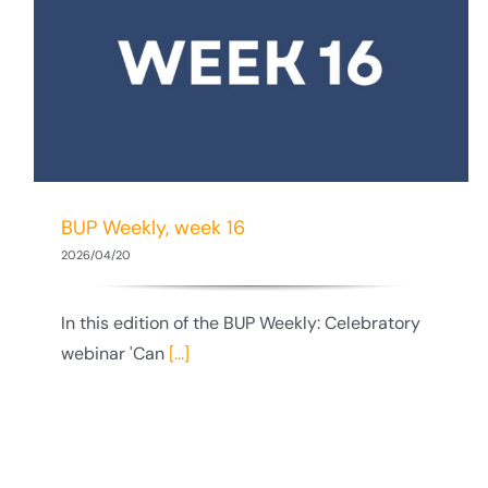
BUP Weekly, week 14
BUP Weekly, week 16
2026/04/20
In this edition of the BUP Weekly: Celebratory
webinar 'Can
[...]