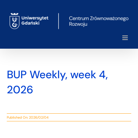
Przejdź
do
zawartości
BUP Weekly, week 4,
2026
Published On: 2026/02/04