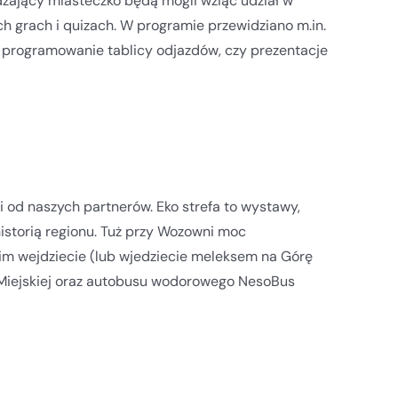
zający miasteczko będą mogli wziąć udział w
h grach i quizach. W programie przewidziano m.in.
 programowanie tablicy odjazdów, czy prezentacje
i od naszych partnerów. Eko strefa to wystawy,
historią regionu. Tuż przy Wozowni moc
anim wejdziecie (lub wjedziecie meleksem na Górę
 Miejskiej oraz autobusu wodorowego NesoBus