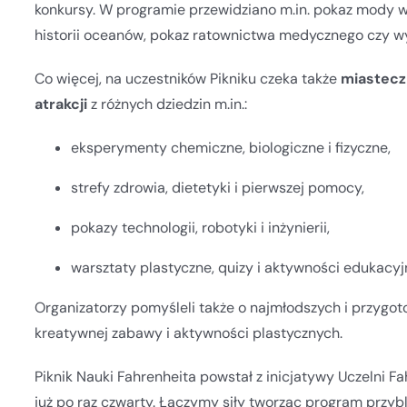
konkursy. W programie przewidziano m.in. pokaz mody 
historii oceanów, pokaz ratownictwa medycznego czy wy
Co więcej, na uczestników Pikniku czeka także
miastecz
atrakcji
z różnych dziedzin m.in.:
eksperymenty chemiczne, biologiczne i fizyczne,
strefy zdrowia, dietetyki i pierwszej pomocy,
pokazy technologii, robotyki i inżynierii,
warsztaty plastyczne, quizy i aktywności edukacyjn
Organizatorzy pomyśleli także o najmłodszych i przygot
kreatywnej zabawy i aktywności plastycznych.
Piknik Nauki Fahrenheita powstał z inicjatywy Uczelni F
już po raz czwarty. Łączymy siły tworząc program przy