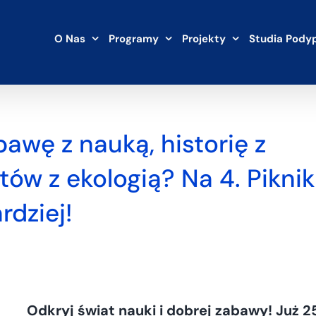
O Nas
Programy
Projekty
Studia Pody
awę z nauką, historię z
tów z ekologią? Na 4. Pikni
rdziej!
Odkryj świat nauki i dobrej zabawy! Już 2