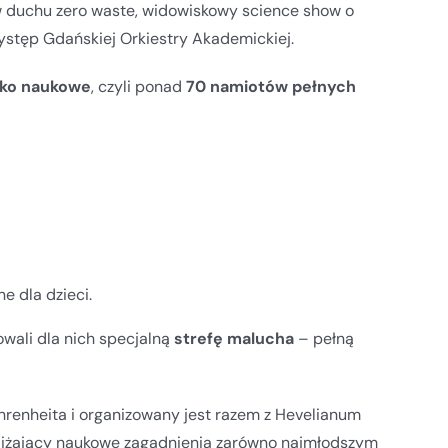
w duchu zero waste, widowiskowy science show o
stęp Gdańskiej Orkiestry Akademickiej.
ko naukowe
, czyli ponad
70 namiotów pełnych
e dla dzieci.
owali dla nich specjalną
strefę malucha
– pełną
ahrenheita i organizowany jest razem z Hevelianum
bliżający naukowe zagadnienia zarówno najmłodszym