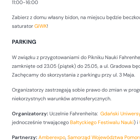
11:00-16:00
Zabierz z domu własny bidon, na miejscu będzie beczk
saturator
GIWK
!
PARKING
W związku z przygotowaniami do Pikniku Nauki Fahrenhei
zamknięte od 23.05 (piątek) do 25.05, a ul. Gradowa b
Zachęcamy do skorzystania z parkingu przy ul. 3 Maja.
Organizatorzy zastrzegają sobie prawo do zmian w pro
niekorzystnych warunków atmosferycznych.
Organizatorzy:
Uczelnie Fahrenheita:
Gdański Uniwers
jednocześnie trwającego
Bałtyckiego Festiwalu Nauki
) i
Partnerzy:
Amberexpo
,
Samorząd Województwa Pomor