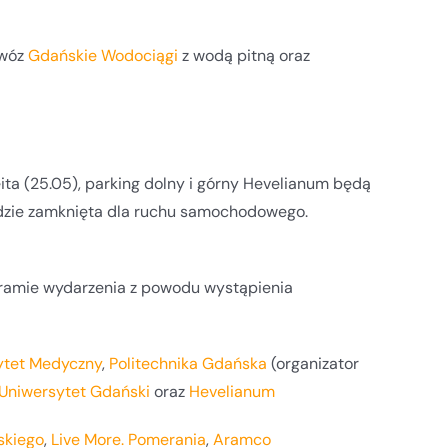
owóz
Gdańskie Wodociągi
z wodą pitną oraz
ta (25.05), parking dolny i górny Hevelianum będą
ędzie zamknięta dla ruchu samochodowego.
gramie wydarzenia z powodu wystąpienia
ytet Medyczny
,
Politechnika Gdańska
(organizator
Uniwersytet Gdański
oraz
Hevelianum
skiego
,
Live More. Pomerania
,
Aramco