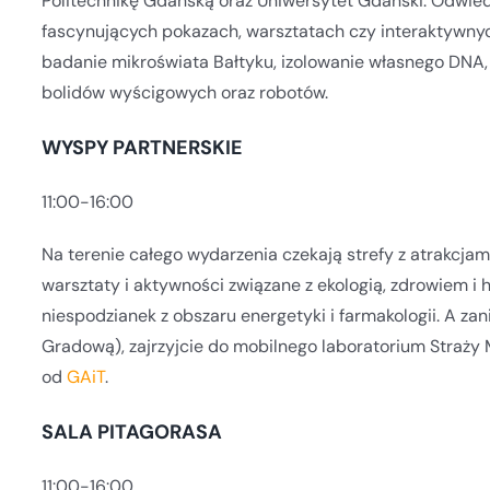
Politechnikę Gdańską oraz Uniwersytet Gdański. Odwied
fascynujących pokazach, warsztatach czy interaktywnyc
badanie mikroświata Bałtyku, izolowanie własnego DNA,
bolidów wyścigowych oraz robotów.
WYSPY PARTNERSKIE
11:00-16:00
Na terenie całego wydarzenia czekają strefy z atrakcjam
warsztaty i aktywności związane z ekologią, zdrowiem i 
niespodzianek z obszaru energetyki i farmakologii. A z
Gradową), zajrzyjcie do mobilnego laboratorium Straży
od
GAiT
.
SALA PITAGORASA
11:00-16:00