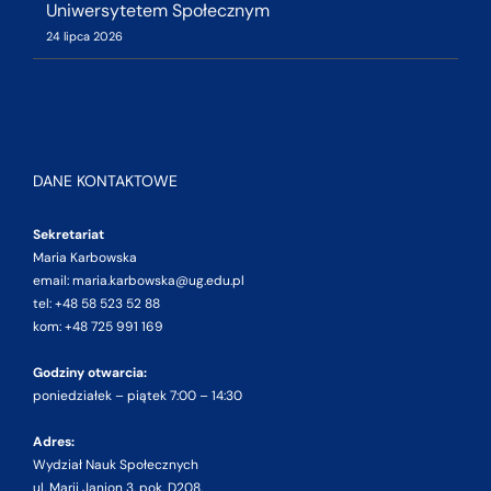
Uniwersytetem Społecznym
24 lipca 2026
DANE KONTAKTOWE
Sekretariat
Maria Karbowska
email: maria.karbowska@ug.edu.pl
tel: +48 58 523 52 88
kom: +48 725 991 169
Godziny otwarcia:
poniedziałek – piątek 7:00 – 14:30
Adres:
Wydział Nauk Społecznych
ul. Marii Janion 3, pok. D208,