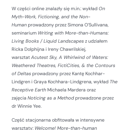
W części online znalazły się m.in.: wykład
On
Myth-Work, Fictioning, and the Non-
Human
prowadzony przez Simona O’Sullivana,
seminarium
Writing with More-than-Humans:
Living Books / Liquid Landscapes
z udziałem
Ricka Dolphijna i Ireny Chawrilskiej,
warsztat
Acutest Sky, A Whirlwind of Waters:
Weathered Theatres, FictiCities, & the Contours
of Deltas
prowadzony przez Kantę Kochhar-
Lindgren i Graya Kochhara-Lindgrena, wykład
The
Receptive Earth
Michaela Mardera oraz
zajęcia
Noticing as a Method
prowadzone przez
dr Winnie Yee.
Część stacjonarna obfitowała w intensywne
warsztaty:
Welcome! More-than-human