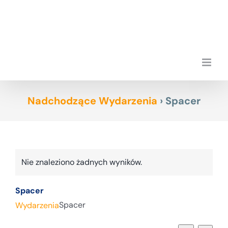
Przejdź
do
zawartości
Nadchodzące Wydarzenia
› Spacer
Nie znaleziono żadnych wyników.
Powiadomienie
Spacer
Spacer
Wydarzenia