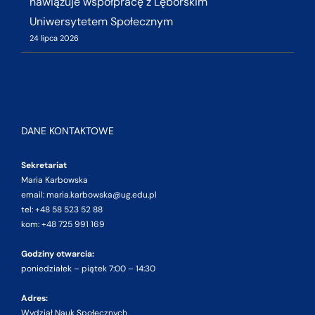
nawiązuje współpracę z Lęborskim
Uniwersytetem Społecznym
24 lipca 2026
DANE KONTAKTOWE
Sekretariat
Maria Karbowska
email: maria.karbowska@ug.edu.pl
tel: +48 58 523 52 88
kom: +48 725 991 169
Godziny otwarcia:
poniedziałek – piątek 7:00 – 14:30
Adres:
Wydział Nauk Społecznych