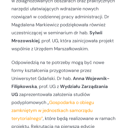
w zdiagnozowanych obszarach oraz praktycznych
narzędzi ułatwiających wdrażanie nowych
rozwiązań w codziennej pracy administracji. Dr
Magdalena Markiewicz podziękowała również
uczestniczącej w seminarium dr hab.
Sylwii
Mrozowskiej
, prof. UG, która zainicjowała projekt
wspólnie z Urzędem Marszałkowskim.
Odpowiedzią na te potrzeby mogą być nowe
formy kształcenia przygotowane przez
Uniwersytet Gdański. Dr hab.
Anna Wojewnik-
Filipkowska
, prof. UG z
Wydziału Zarządzania
UG
zaprezentowała założenia studiów
podyplomowych „
Gospodarka o obiegu
zamkniętym w jednostkach samorządu
terytorialnego”
, które będą realizowane w ramach
projektu. Rekrutacja na pierwszą edycję