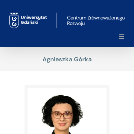
Przejdź
do
zawartości
Agnieszka Górka