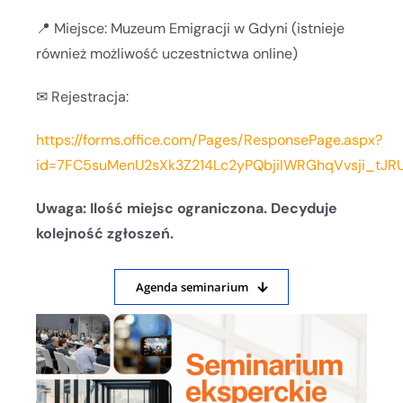
📍 Miejsce: Muzeum Emigracji w Gdyni (istnieje
również możliwość uczestnictwa online)
✉ Rejestracja:
https://forms.office.com/Pages/ResponsePage.aspx?
id=7FC5suMenU2sXk3Z214Lc2yPQbjiIWRGhqVvsji_tJR
Uwaga: Ilość miejsc ograniczona. Decyduje
kolejność zgłoszeń.
Agenda seminarium