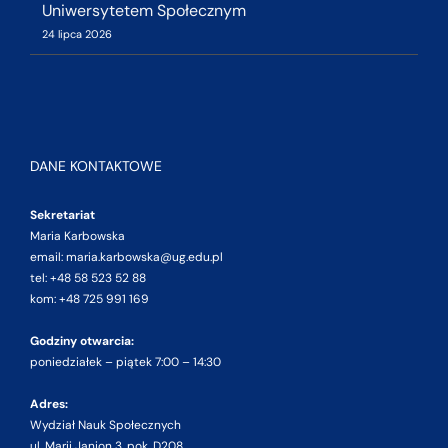
Uniwersytetem Społecznym
24 lipca 2026
DANE KONTAKTOWE
Sekretariat
Maria Karbowska
email: maria.karbowska@ug.edu.pl
tel: +48 58 523 52 88
kom: +48 725 991 169
Godziny otwarcia:
poniedziałek – piątek 7:00 – 14:30
Adres:
Wydział Nauk Społecznych
ul. Marii Janion 3, pok. D208,