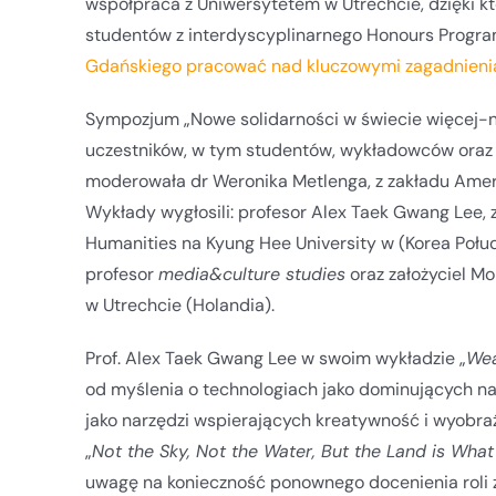
współpraca z Uniwersytetem w Utrechcie, dzięki kt
studentów z interdyscyplinarnego Honours Progr
Gdańskiego pracować nad kluczowymi zagadnieni
Sympozjum „Nowe solidarności w świecie więcej-n
uczestników, w tym studentów, wykładowców oraz 
moderowała dr Weronika Metlenga, z zakładu Amery
Wykłady wygłosili: profesor Alex Taek Gwang Lee, z
Humanities na Kyung Hee University w (Korea Połud
profesor
media&culture studies
oraz założyciel M
w Utrechcie (Holandia).
Prof. Alex Taek Gwang Lee w swoim wykładzie „
Wea
od myślenia o technologiach jako dominujących na
jako narzędzi wspierających kreatywność i wyobraźn
„
Not the Sky, Not the Water, But the Land is What
uwagę na konieczność ponownego docenienia roli z