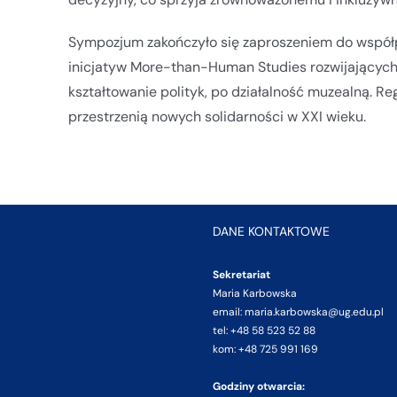
Sympozjum zakończyło się zaproszeniem do współp
inicjatyw More-than-Human Studies rozwijających 
kształtowanie polityk, po działalność muzealną. Re
przestrzenią nowych solidarności w XXI wieku.
DANE KONTAKTOWE
Sekretariat
Maria Karbowska
email: maria.karbowska@ug.edu.pl
tel: +48 58 523 52 88
kom: +48 725 991 169
Godziny otwarcia: