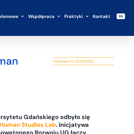
plomowe
Współpraca
Praktyki
Kontakt
EN
uman
Published On: 2025/02/03
wersytetu Gdańskiego odbyło się
Human Studies Lab
. Inicjatywa
noważonego Rozwoju UG łączy