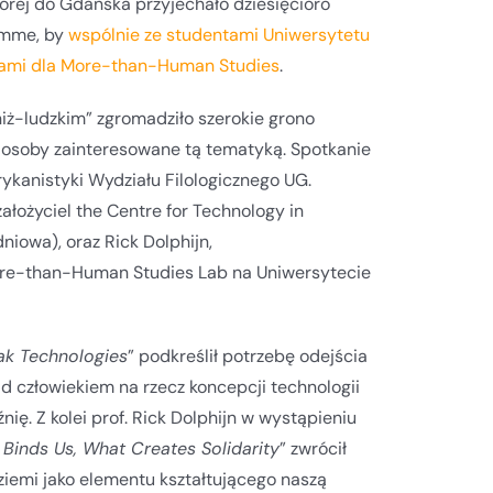
órej do Gdańska przyjechało dziesięcioro
amme, by
wspólnie ze studentami Uniwersytetu
ami dla More-than-Human Studies
.
iż-ludzkim” zgromadziło szerokie grono
osoby zainteresowane tą tematyką. Spotkanie
kanistyki Wydziału Filologicznego UG.
ałożyciel the Centre for Technology in
niowa), oraz Rick Dolphijn,
ore-than-Human Studies Lab na Uniwersytecie
k Technologies
” podkreślił potrzebę odejścia
d człowiekiem na rzecz koncepcji technologii
ię. Z kolei prof. Rick Dolphijn w wystąpieniu
 Binds Us, What Creates Solidarity
” zwrócił
iemi jako elementu kształtującego naszą