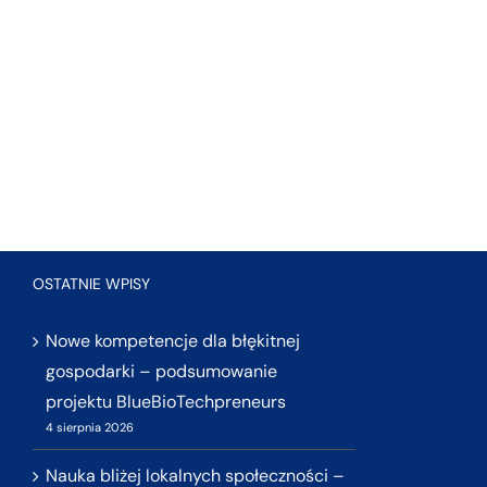
OSTATNIE WPISY
Nowe kompetencje dla błękitnej
gospodarki – podsumowanie
projektu BlueBioTechpreneurs
4 sierpnia 2026
Nauka bliżej lokalnych społeczności –