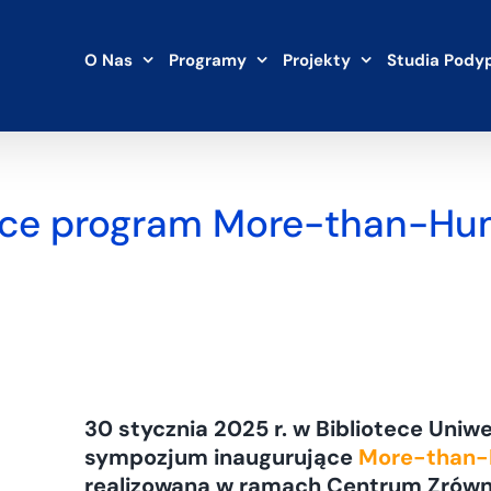
O Nas
Programy
Projekty
Studia Pody
ące program More-than-H
30 stycznia 2025 r. w Bibliotece Uni
sympozjum inaugurujące
More-than-
realizowana w ramach Centrum Zrów