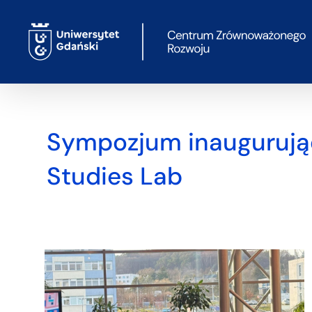
Przejdź
do
zawartości
Sympozjum inauguruj
Studies Lab