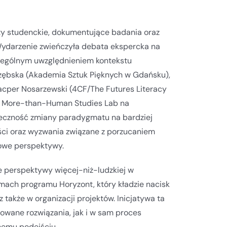
y studenckie, dokumentujące badania oraz
darzenie zwieńczyła debata ekspercka na
szczególnym uwzględnieniem kontekstu
trzębska (Akademia Sztuk Pięknych w Gdańsku),
Kacper Nosarzewski (4CF/The Futures Literacy
ka More-than-Human Studies Lab na
nieczność zmiany paradygmatu na bardziej
ości oraz wyzwania związane z porzucaniem
owe perspektywy.
e perspektywy więcej-niż-ludzkiej w
mach programu Horyzont, który kładzie nacisk
 także w organizacji projektów. Inicjatywa ta
owane rozwiązania, jak i w sam proces
nemu podejściu.