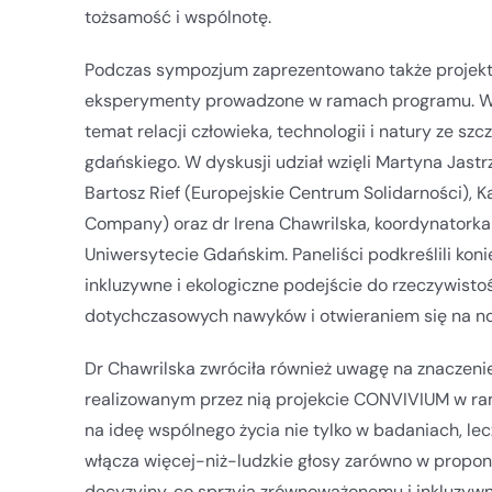
tożsamość i wspólnotę.
Podczas sympozjum zaprezentowano także projekt
eksperymenty prowadzone w ramach programu. Wy
temat relacji człowieka, technologii i natury ze 
gdańskiego. W dyskusji udział wzięli Martyna Jas
Bartosz Rief (Europejskie Centrum Solidarności), 
Company) oraz dr Irena Chawrilska, koordynator
Uniwersytecie Gdańskim. Paneliści podkreślili ko
inkluzywne i ekologiczne podejście do rzeczywist
dotychczasowych nawyków i otwieraniem się na n
Dr Chawrilska zwróciła również uwagę na znaczeni
realizowanym przez nią projekcie CONVIVIUM w ra
na ideę wspólnego życia nie tylko w badaniach, lecz
włącza więcej-niż-ludzkie głosy zarówno w propon
decyzyjny, co sprzyja zrównoważonemu i inkluzyw