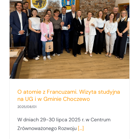
O atomie z Francuzami. Wizyta studyjna
na UG i w Gminie Choczewo
2025/08/01
W dniach 29-30 lipca 2025 r. w Centrum
Zrównoważonego Rozwoju
[...]