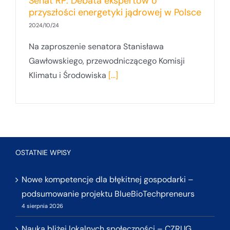
Senat RP: Debata ekspertów o
przyszłości energetyki jądrowej w Polsce
2024/10/24
Na zaproszenie senatora Stanisława
Gawłowskiego, przewodniczącego Komisji
Klimatu i Środowiska
[...]
OSTATNIE WPISY
Nowe kompetencje dla błękitnej gospodarki –
podsumowanie projektu BlueBioTechpreneurs
4 sierpnia 2026
Nauka bliżej lokalnych społeczności – CZRUG