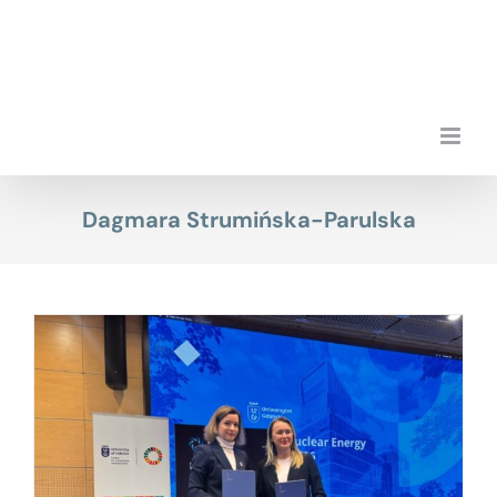
Przejdź
do
zawartości
Dagmara Strumińska-Parulska