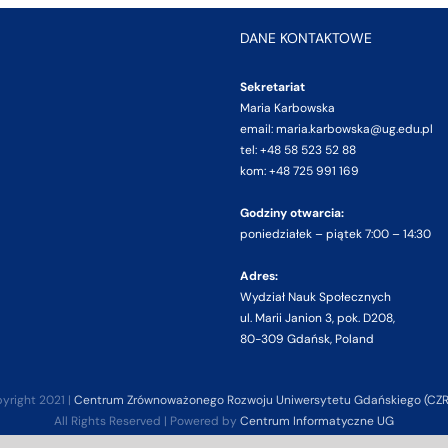
DANE KONTAKTOWE
Sekretariat
Maria Karbowska
email: maria.karbowska@ug.edu.pl
tel: +48 58 523 52 88
kom: +48 725 991 169
Godziny otwarcia:
poniedziałek – piątek 7:00 – 14:30
Adres:
Wydział Nauk Społecznych
ul. Marii Janion 3, pok. D208,
80-309 Gdańsk, Poland
yright 2021 |
Centrum Zrównoważonego Rozwoju Uniwersytetu Gdańskiego (CZ
All Rights Reserved | Powered by
Centrum Informatyczne UG