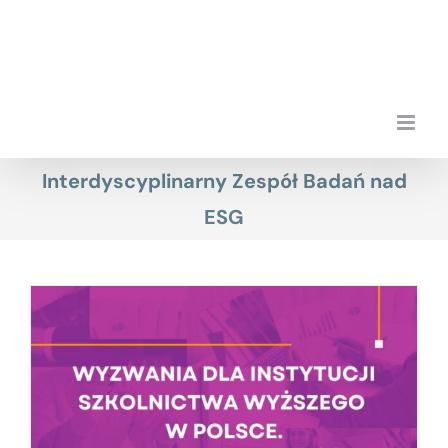
Przejdź
do
zawartości
Interdyscyplinarny Zespół Badań nad
ESG