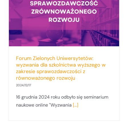
Forum Zielonych Uniwersytetów:
wyzwania dla szkolnictwa wyższego w
zakresie sprawozdawczości z
równoważonego rozwoju
2024/12/17
16 grudnia 2024 roku odbyło się seminarium
naukowe online "Wyzwania
[...]