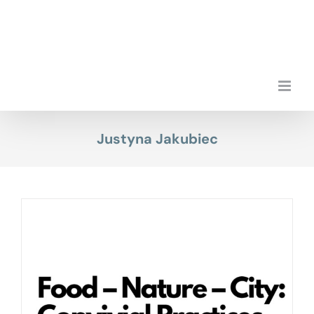
Przejdź
do
zawartości
Justyna Jakubiec