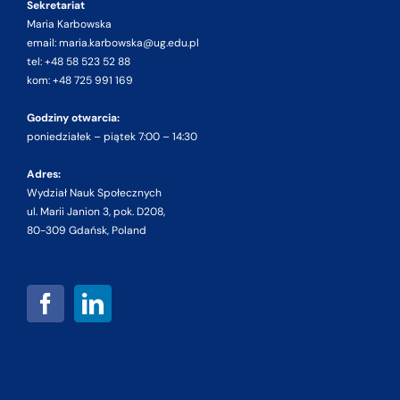
Sekretariat
Maria Karbowska
email: maria.karbowska@ug.edu.pl
tel: +48 58 523 52 88
kom: +48 725 991 169
Godziny otwarcia:
poniedziałek – piątek 7:00 – 14:30
Adres:
Wydział Nauk Społecznych
ul. Marii Janion 3, pok. D208,
80-309 Gdańsk, Poland