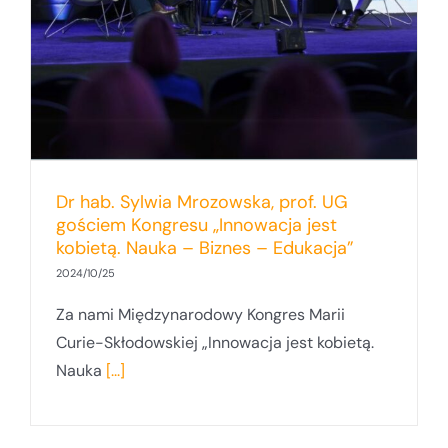
Dr hab. Sylwia Mrozowska, prof. UG
gościem Kongresu „Innowacja jest
kobietą. Nauka – Biznes – Edukacja”
2024/10/25
Za nami Międzynarodowy Kongres Marii
Curie-Skłodowskiej „Innowacja jest kobietą.
Nauka
[...]