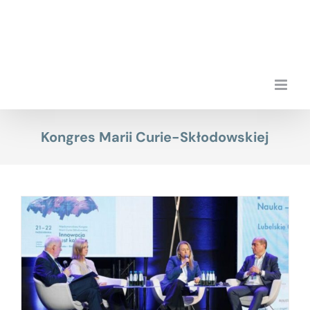
Przejdź
do
zawartości
Kongres Marii Curie-Skłodowskiej