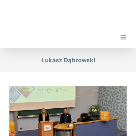
Przejdź
do
zawartości
Łukasz Dąbrowski