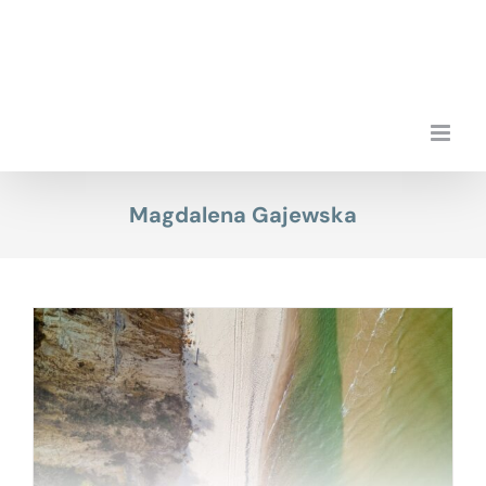
Przejdź
do
zawartości
Magdalena Gajewska