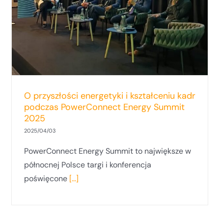
O przyszłości energetyki i kształceniu kadr
podczas PowerConnect Energy Summit
2025
2025/04/03
PowerConnect Energy Summit to największe w
północnej Polsce targi i konferencja
poświęcone
[...]