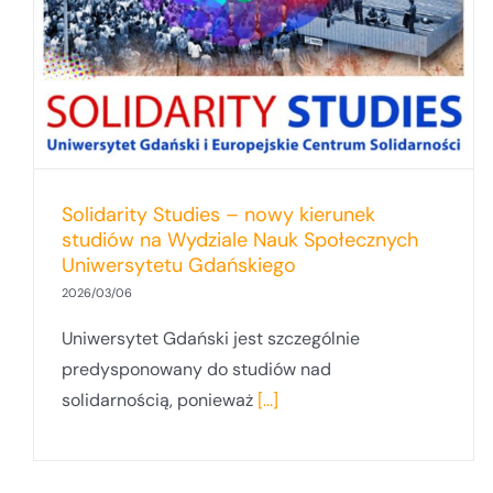
kadr podczas PowerConnect Energy
Summit 2025
Solidarity Studies – nowy kierunek
studiów na Wydziale Nauk Społecznych
Uniwersytetu Gdańskiego
2026/03/06
Uniwersytet Gdański jest szczególnie
predysponowany do studiów nad
solidarnością, ponieważ
[...]