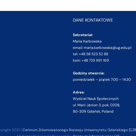
DANE KONTAKTOWE
Sekretariat
Maria Karbowska
email: maria.karbowska@ug.edu.pl
tel: +48 58 523 52 88
kom: +48 725 991 169
Godziny otwarcia:
poniedziałek – piątek 7:00 – 14:30
Adres:
Wydział Nauk Społecznych
ul. Marii Janion 3, pok. D208,
80-309 Gdańsk, Poland
yright 2021 |
Centrum Zrównoważonego Rozwoju Uniwersytetu Gdańskiego (CZ