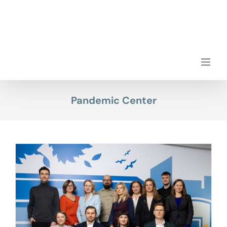
Przejdź
do
zawartości
Pandemic Center