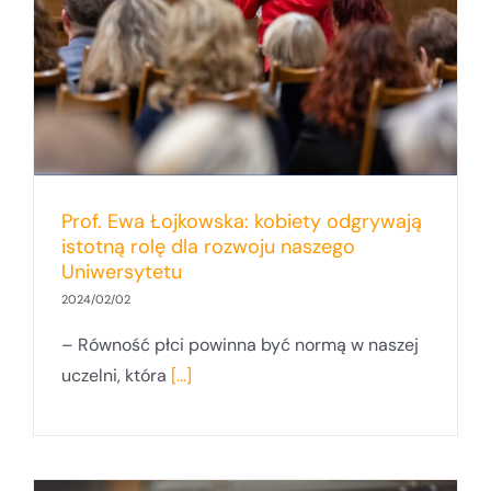
Prof. Ewa Łojkowska: kobiety odgrywają
istotną rolę dla rozwoju naszego
Uniwersytetu
2024/02/02
– Równość płci powinna być normą w naszej
uczelni, która
[...]