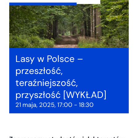
Lasy w Polsce –
przeszłość,
teraźniejszość,
przyszłość [WYKŁAD]
21 maja, 2025, 17:00
-
18:30