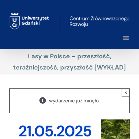
Przejdź
do
zawartości
Lasy w Polsce – przeszłość,
teraźniejszość, przyszłość [WYKŁAD]
×
wydarzenie już minęło.