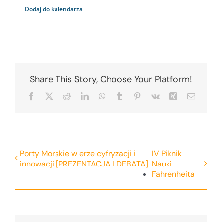
Dodaj do kalendarza
Share This Story, Choose Your Platform!
Facebook
X
Reddit
LinkedIn
WhatsApp
Tumblr
Pinterest
Vk
Xing
Email
Porty Morskie w erze cyfryzacji i
IV Piknik
innowacji [PREZENTACJA I DEBATA]
Nauki
Fahrenheita