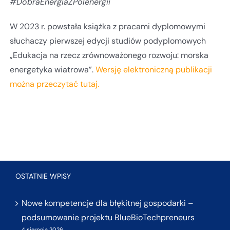
#DobraEnergiaZPolenergii
W 2023 r. powstała książka z pracami dyplomowymi
słuchaczy pierwszej edycji studiów podyplomowych
„Edukacja na rzecz zrównoważonego rozwoju: morska
energetyka wiatrowa”.
Wersję elektroniczną publikacji
można przeczytać tutaj.
OSTATNIE WPISY
Nowe kompetencje dla błękitnej gospodarki –
podsumowanie projektu BlueBioTechpreneurs
4 sierpnia 2026