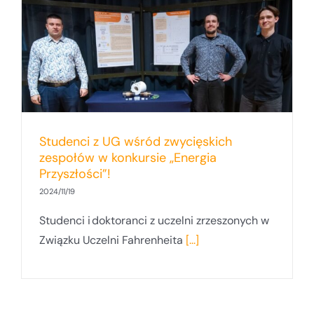
Studenci z UG wśród zwycięskich
zespołów w konkursie „Energia
Przyszłości”!
2024/11/19
Studenci i doktoranci z uczelni zrzeszonych w
Związku Uczelni Fahrenheita
[...]