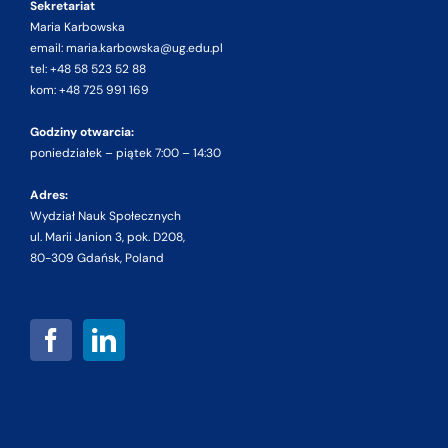
Sekretariat
Maria Karbowska
email: maria.karbowska@ug.edu.pl
tel: +48 58 523 52 88
kom: +48 725 991 169
Godziny otwarcia:
poniedziałek – piątek 7:00 – 14:30
Adres:
Wydział Nauk Społecznych
ul. Marii Janion 3, pok. D208,
80-309 Gdańsk, Poland