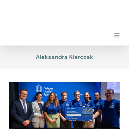
Przejdź
do
zawartości
Aleksandra Kierczak