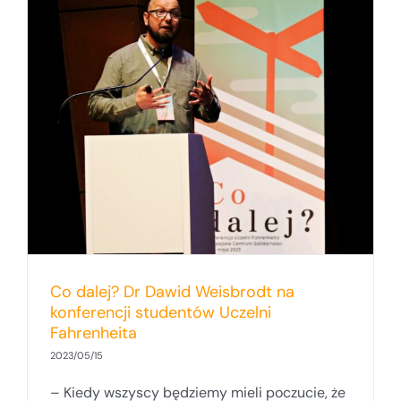
Co dalej? Dr Dawid Weisbrodt na
konferencji studentów Uczelni
Fahrenheita
2023/05/15
– Kiedy wszyscy będziemy mieli poczucie, że