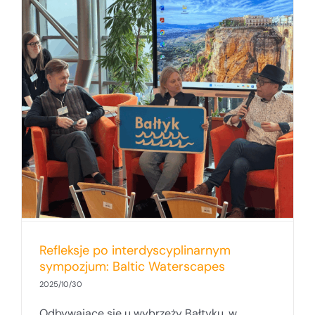
Refleksje po interdyscyplinarnym
sympozjum: Baltic Waterscapes
2025/10/30
Odbywające się u wybrzeży Bałtyku, w