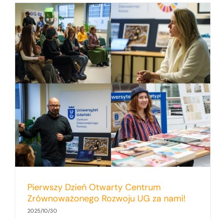
Ambicje kontra rzeczywistość –
wyzwania we wdrażaniu Celów
Zrównoważonego Rozwoju
Pierwszy Dzień Otwarty Centrum
Zrównoważonego Rozwoju UG za nami!
2025/10/30