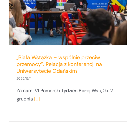
Pomorskiego Forum Inicjatyw
Pozarządowych 2025
„Biała Wstążka – wspólnie przeciw
przemocy”. Relacja z konferencji na
Uniwersytecie Gdańskim
2025/12/11
Za nami VI Pomorski Tydzień Białej Wstążki. 2
grudnia
[...]