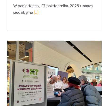
W poniedziałek, 27 października, 2025 r. naszą
siedzibę na
[...]
Centrum Zrównoważonego Rozwoju UG
a
– zapraszamy do współpracy w 2025
roku