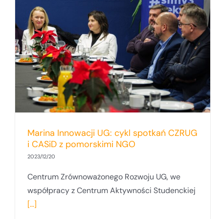
Marina Innowacji UG: cykl spotkań CZRUG
i CASiD z pomorskimi NGO
2023/12/20
Centrum Zrównoważonego Rozwoju UG, we
współpracy z Centrum Aktywności Studenckiej
[...]