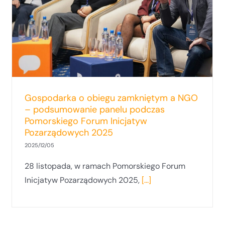
Pozarządowych 2025 – zapraszamy!
Gospodarka o obiegu zamkniętym a NGO
– podsumowanie panelu podczas
Pomorskiego Forum Inicjatyw
Pozarządowych 2025
2025/12/05
28 listopada, w ramach Pomorskiego Forum
Inicjatyw Pozarządowych 2025,
[...]