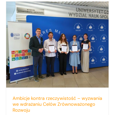
Rok pełen inspiracji i nowych wyzwań za
nami!
Ambicje kontra rzeczywistość – wyzwania
we wdrażaniu Celów Zrównoważonego
Rozwoju