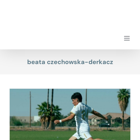
Przejdź
do
zawartości
beata czechowska-derkacz