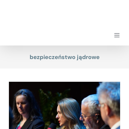
Przejdź
do
zawartości
bezpieczeństwo jądrowe