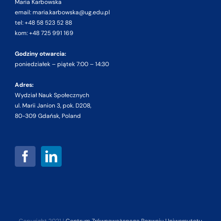
Maria Karbowska
email: maria.karbowska@ug.edu.pl
tel: +48 58 523 52 88
kom: +48 725 991 169
Godziny otwarcia:
poniedziałek – piątek 7:00 – 14:30
Adres:
Wydział Nauk Społecznych
ul. Marii Janion 3, pok. D208,
80-309 Gdańsk, Poland
Copyright 2021 |
Centrum Zrównoważonego Rozwoju Uniwersytetu