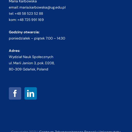
Maria Karbowska
email: maria.karbowska@ug.edu.pl
tel: +48 58 523 52 88
kom: +48 725 991 169
Godziny otwarcia:
poniedziałek – piątek 7:00 – 14:30
Adres:
Wydział Nauk Społecznych
ul. Marii Janion 3, pok. D208,
80-309 Gdańsk, Poland
Copyright 2021 |
Centrum Zrównoważonego Rozwoju Uniwersytetu