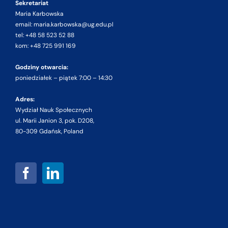
Sekretariat
Maria Karbowska
email: maria.karbowska@ug.edu.pl
tel: +48 58 523 52 88
kom: +48 725 991 169
Godziny otwarcia:
poniedziałek – piątek 7:00 – 14:30
Adres:
Wydział Nauk Społecznych
ul. Marii Janion 3, pok. D208,
80-309 Gdańsk, Poland