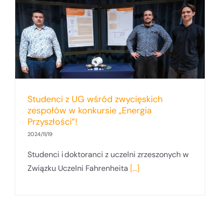
Studenci z UG wśród zwycięskich
zespołów w konkursie „Energia
Przyszłości”!
2024/11/19
Studenci i doktoranci z uczelni zrzeszonych w
Związku Uczelni Fahrenheita
[...]