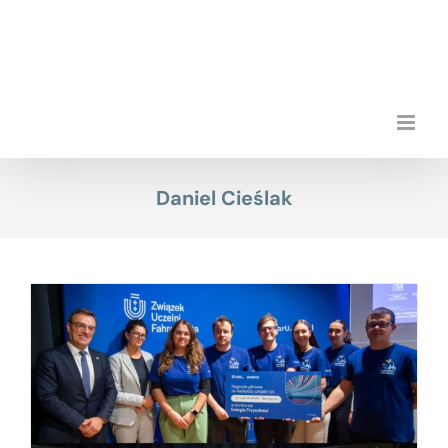
Przejdź
do
zawartości
Daniel Cieślak