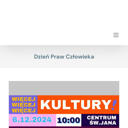
Przejdź
do
zawartości
Dzień Praw Człowieka