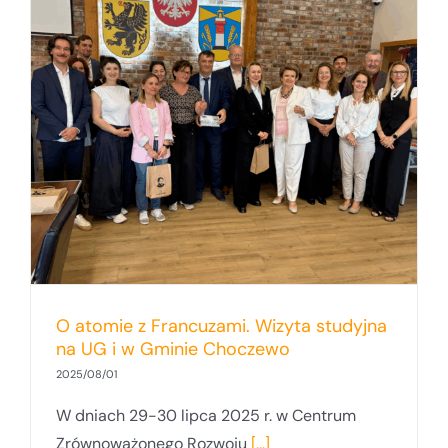
O atomie z Francuzami. Wizyta studyjna
na UG i w Gminie Choczewo
2025/08/01
W dniach 29-30 lipca 2025 r. w Centrum
Zrównoważonego Rozwoju
[...]