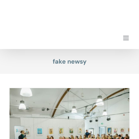
Przejdź
do
zawartości
fake newsy