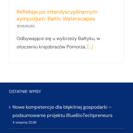
Refleksje po interdyscyplinarnym
sympozjum: Baltic Waterscapes
2025/10/30
Odbywające się u wybrzeży Bałtyku, w
otoczeniu krajobrazów Pomorza,
[...]
OSTATNIE WPISY
Nowe kompetencje dla błękitnej gospodarki –
podsumowanie projektu BlueBioTechpreneurs
4 sierpnia 2026