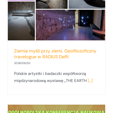
y
Ziemia myśli przy ziemi. Geofilozoficzny
travelogue w RADIUS Delft
2026/06/30
Polskie artystki i badaczki współtworzą
międzynarodową wystawę „THE EARTH
[...]