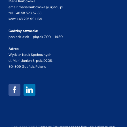
Maria Karbowska
email: maria.karbowska@ug.edu.pl
tel: +48 58 523 52 88
kom: +48 725 991 169
Godziny otwarcia:
poniedziałek – piątek 7:00 – 14:30
Adres:
Wydział Nauk Społecznych
ul. Marii Janion 3, pok. D208,
80-309 Gdańsk, Poland
Copyright 2021 |
Centrum Zrównoważonego Rozwoju Uniwersytetu