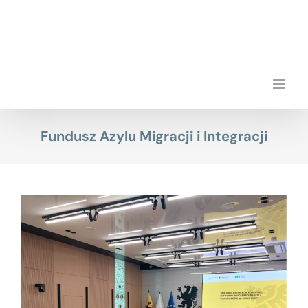
Przejdź
do
zawartości
Fundusz Azylu Migracji i Integracji