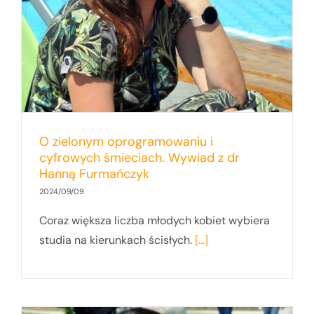
O zielonym oprogramowaniu i
cyfrowych śmieciach. Wywiad z dr
Hanną Furmańczyk
2024/09/09
Coraz większa liczba młodych kobiet wybiera
studia na kierunkach ścisłych.
[...]