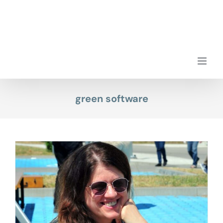
Przejdź
do
zawartości
green software