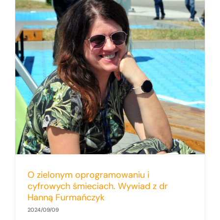
O zielonym oprogramowaniu i
cyfrowych śmieciach. Wywiad z dr
Hanną Furmańczyk
2024/09/09