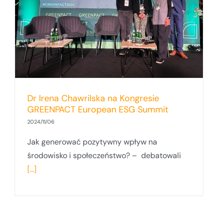
Dr Irena Chawrilska na Kongresie
GREENPACT European ESG Summit
2024/11/06
Jak generować pozytywny wpływ na
środowisko i społeczeństwo? – debatowali
[...]