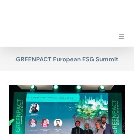
Przejdź
do
zawartości
GREENPACT European ESG Summit