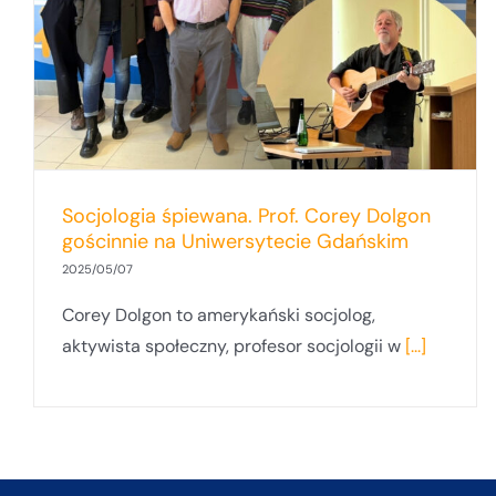
Socjologia śpiewana. Prof. Corey Dolgon
gościnnie na Uniwersytecie Gdańskim
2025/05/07
Corey Dolgon to amerykański socjolog,
aktywista społeczny, profesor socjologii w
[...]