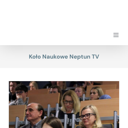
Przejdź
do
zawartości
Koło Naukowe Neptun TV