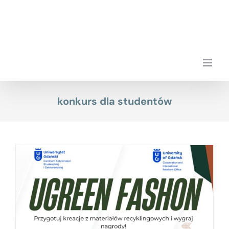
Przejdź
do
zawartości
konkurs dla studentów