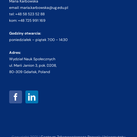
Maria Karbowska
email: maria.karbowska@ug.edu.pl
tel: +48 58 523 52 88
kom: +48 725 991 169
Godziny otwarcia:
poniedziałek – piątek 7:00 – 14:30
Adres:
Wydział Nauk Społecznych
ul. Marii Janion 3, pok. D208,
80-309 Gdańsk, Poland
Copyright 2021 |
Centrum Zrównoważonego Rozwoju Uniwersytetu