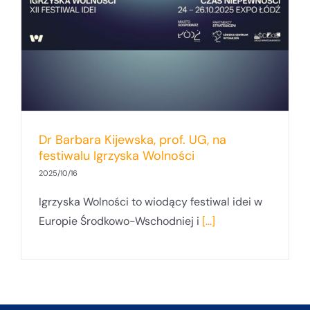
Dr Barbara Kijewska, prof. UG, na
festiwalu Igrzyska Wolności
2025/10/16
Igrzyska Wolności to wiodący festiwal idei w
Europie Środkowo-Wschodniej i
[...]