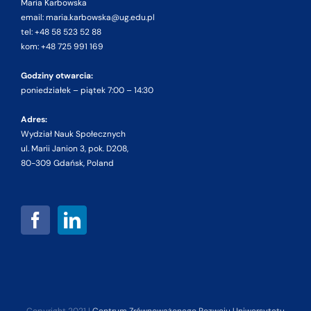
Maria Karbowska
email: maria.karbowska@ug.edu.pl
tel: +48 58 523 52 88
kom: +48 725 991 169
Godziny otwarcia:
poniedziałek – piątek 7:00 – 14:30
Adres:
Wydział Nauk Społecznych
ul. Marii Janion 3, pok. D208,
80-309 Gdańsk, Poland
Copyright 2021 |
Centrum Zrównoważonego Rozwoju Uniwersytetu