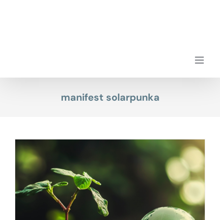
Przejdź
do
zawartości
manifest solarpunka