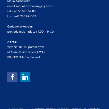
Maria Karbowska
email: maria.karbowska@ug.edu.pl
tel: +48 58 523 52 88
kom: +48 725 991 169
Godziny otwarcia:
poniedziałek – piątek 7:00 – 14:30
Adres:
Wydział Nauk Społecznych
ul. Marii Janion 3, pok. D208,
80-309 Gdańsk, Poland
Copyright 2021 |
Centrum Zrównoważonego Rozwoju Uniwersytetu