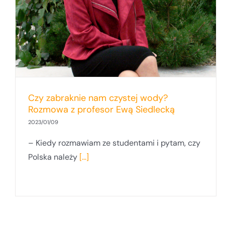
Katedry Chemii Ogólnej i Nieorganicznej
Wydziału Chemii UG
Czy zabraknie nam czystej wody?
Rozmowa z profesor Ewą Siedlecką
2023/01/09
– Kiedy rozmawiam ze studentami i pytam, czy
Polska należy
[...]