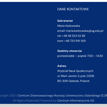
DANE KONTAKTOWE
Sekretariat
Maria Karbowska
email: maria.karbowska@ug.edu.pl
tel: +48 58 523 52 88
kom: +48 725 991 169
Godziny otwarcia:
poniedziałek – piątek 7:00 – 14:30
Adres:
Wydział Nauk Społecznych
ul. Marii Janion 3, pok. D208,
80-309 Gdańsk, Poland
yright 2021 |
Centrum Zrównoważonego Rozwoju Uniwersytetu Gdańskiego (CZ
All Rights Reserved | Powered by
Centrum Informatyczne UG