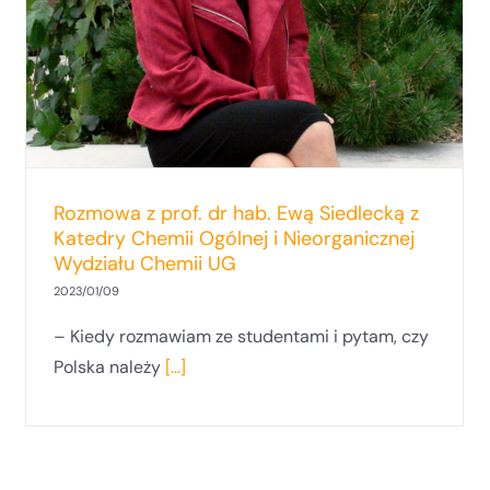
Rozmowa z prof. dr hab. Ewą Siedlecką z
Katedry Chemii Ogólnej i Nieorganicznej
Wydziału Chemii UG
2023/01/09
– Kiedy rozmawiam ze studentami i pytam, czy
Polska należy
[...]