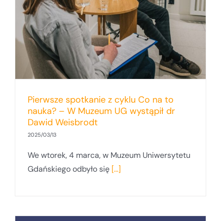
Pierwsze spotkanie z cyklu Co na to
nauka? – W Muzeum UG wystąpił dr
Dawid Weisbrodt
2025/03/13
We wtorek, 4 marca, w Muzeum Uniwersytetu
Gdańskiego odbyło się
[...]