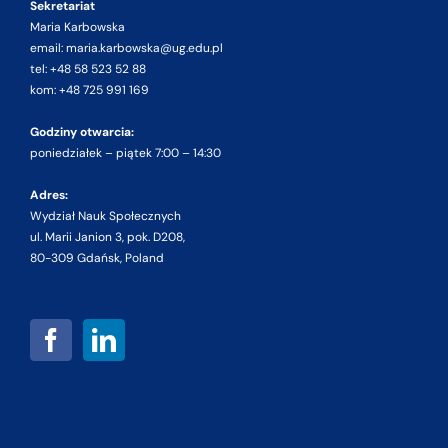
Sekretariat
Maria Karbowska
email: maria.karbowska@ug.edu.pl
tel: +48 58 523 52 88
kom: +48 725 991 169
Godziny otwarcia:
poniedziałek – piątek 7:00 – 14:30
Adres:
Wydział Nauk Społecznych
ul. Marii Janion 3, pok. D208,
80-309 Gdańsk, Poland