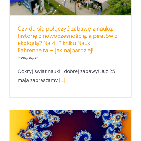
Czy da się połączyć zabawę z nauką,
historię z nowoczesnością, a piratów z
ekologią? Na 4. Pikniku Nauki
Fahrenheita – jak najbardziej!
2025/05/07
Odkryj świat nauki i dobrej zabawy! Już 25
maja zapraszamy
[...]