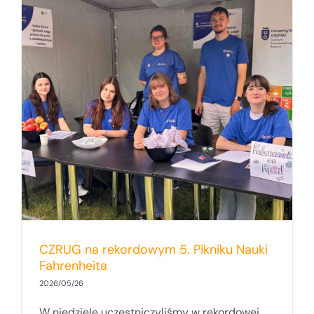
i
CZRUG na rekordowym 5. Pikniku Nauki
Fahrenheita
2026/05/26
W niedzielę uczestniczyliśmy w rekordowej