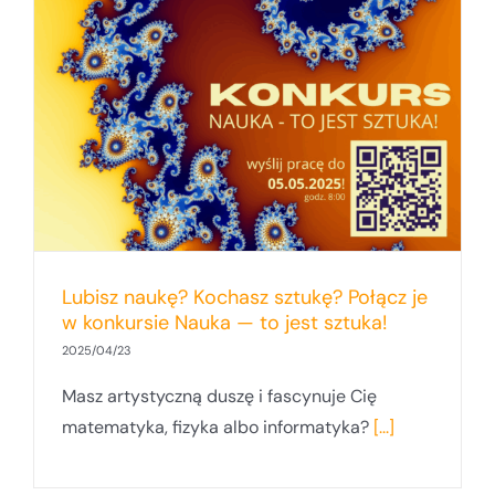
Lubisz naukę? Kochasz sztukę? Połącz je
w konkursie Nauka — to jest sztuka!
2025/04/23
Masz artystyczną duszę i fascynuje Cię
matematyka, fizyka albo informatyka?
[...]