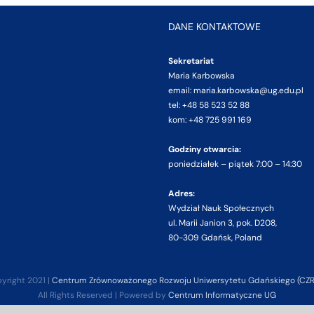
DANE KONTAKTOWE
Sekretariat
Maria Karbowska
email: maria.karbowska@ug.edu.pl
tel: +48 58 523 52 88
kom: +48 725 991 169
Godziny otwarcia:
poniedziałek – piątek 7:00 – 14:30
Adres:
Wydział Nauk Społecznych
ul. Marii Janion 3, pok. D208,
80-309 Gdańsk, Poland
yright 2021 |
Centrum Zrównoważonego Rozwoju Uniwersytetu Gdańskiego (CZ
All Rights Reserved | Powered by
Centrum Informatyczne UG